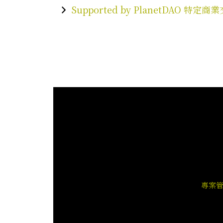
Supported by PlanetDAO 
專案