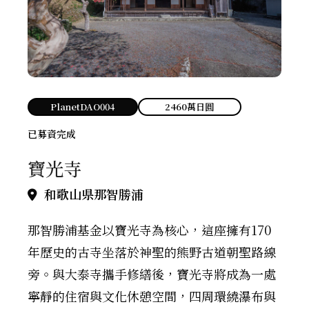
PlanetDAO004
2460萬日圓
已募資完成
寶光寺
和歌山県那智勝浦
那智勝浦基金以寶光寺為核心，這座擁有170
年歷史的古寺坐落於神聖的熊野古道朝聖路線
旁。與大泰寺攜手修繕後，寶光寺將成為一處
寧靜的住宿與文化休憩空間，四周環繞瀑布與