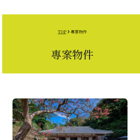
Open
Close
Skip
mobile
mobile
to
menu
menu
content
TOP
專案物件
專案物件