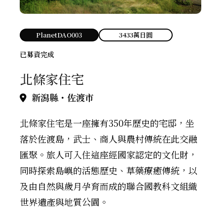
PlanetDAO003
3433萬日圓
已募資完成
北條家住宅
新潟縣・佐渡市
北條家住宅是一座擁有350年歷史的宅邸，坐
落於佐渡島，武士、商人與農村傳統在此交融
匯聚。旅人可入住這座經國家認定的文化財，
同時探索島嶼的活態歷史、草藥療癒傳統，以
及由自然與歲月孕育而成的聯合國教科文組織
世界遺產與地質公園。