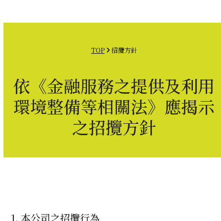
Open
Close
Skip
mobile
mobile
to
menu
menu
content
TOP
招攬方針
依《金融服務之提供及利用
環境整備等相關法》應揭示
之招攬方針
1. 本公司之招攬行為