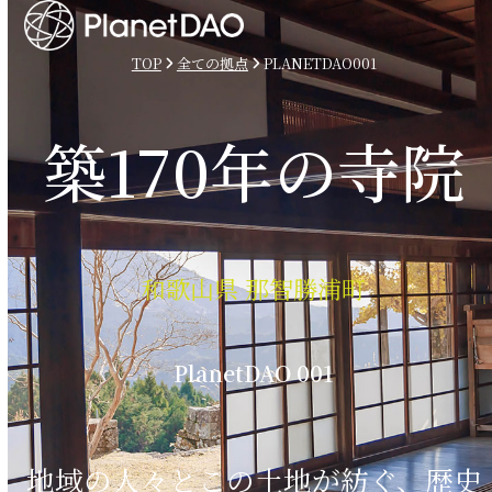
Open
Close
Skip
mobile
mobile
to
TOP
全ての拠点
PLANETDAO001
menu
menu
content
築170年の寺院
和歌山県 那智勝浦町
PlanetDAO 001
地域の人々とこの土地が紡ぐ、歴史