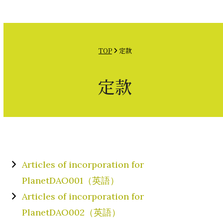
Open
Close
Skip
mobile
mobile
to
menu
menu
content
TOP
定款
定款
Articles of incorporation for
PlanetDAO001（英語）
Articles of incorporation for
PlanetDAO002（英語）