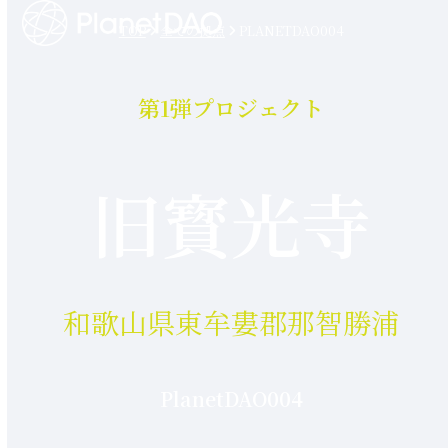
Open
Close
Skip
TOP
全ての拠点
PLANETDAO004
mobile
mobile
to
menu
menu
content
第1弾プロジェクト
旧寳光寺
和歌山県東牟婁郡那智勝浦
PlanetDAO004