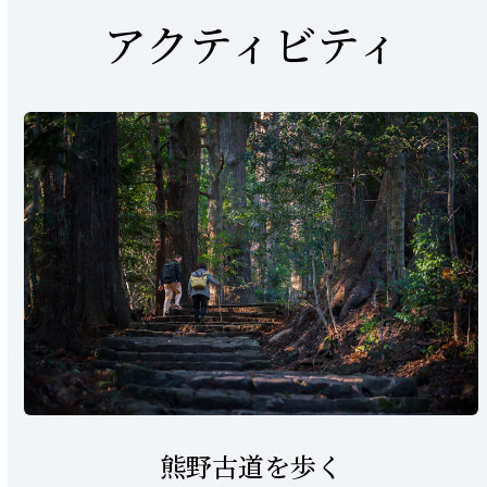
go
アクティビティ
to
the
first
slide
熊野古道を歩く