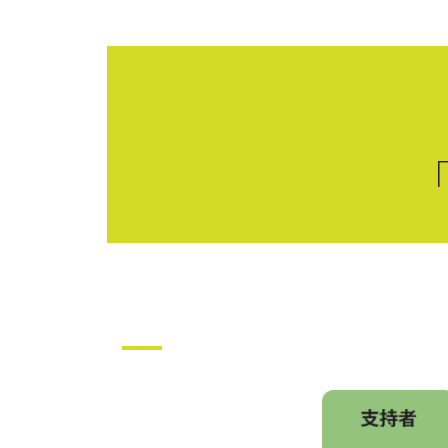
專案物件
關於我們
媒體報導
成
Skip
to
content
「