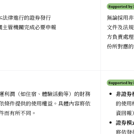
Supported by
本法律進行的證券發行
無論採用非
關主管機關完成必要申報
文件及法規
方負責處理
份所對應的
Supported by
運利潤（如住宿、體驗活動等）的財務
非證券
依條件提供的使用權益。具體內容將依
的使用
件而有所不同。
資回報
證券模
將依發