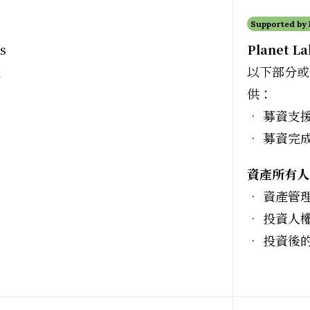
Supported by
s
Planet La
理
以下部分或全
供：
• 募資支
• 募資完
資產所有人（
• 資產管
• 投資人
• 投資後