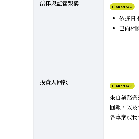
法律與監管架構
PlanetDAO
依據日
已向相
投資人回報
PlanetDAO
來自業務營
回報，以及
各專案或物