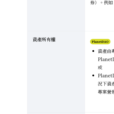
券）。例如：P
資產所有權
PlanetDAO
資產由專
Plane
或
Plan
況下資
專案營