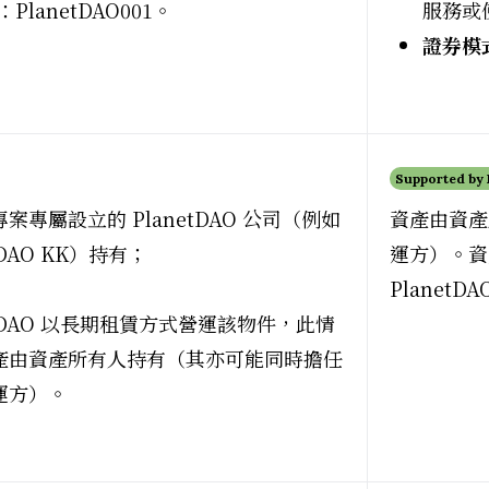
lanetDAO001。
服務或
證券模
Supported by
案專屬設立的 PlanetDAO 公司（例如
資產由資產
tDAO KK）持有；
運方）。資產
Planet
etDAO 以長期租賃方式營運該物件，此情
產由資產所有人持有（其亦可能同時擔任
運方）。