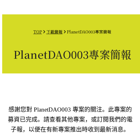
Open
Close
Skip
mobile
mobile
to
menu
menu
content
TOP
下載簡報
PlanetDAO003專案簡報
PlanetDAO003專案簡報
感謝您對 PlanetDAO003 專案的關注。此專案的
募資已完成。請查看其他專案，或訂閱我們的電
子報，以便在有新專案推出時收到最新消息。