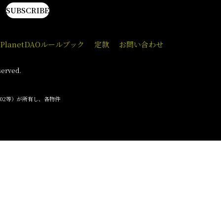
。
SUBSCRIBE
PlanetDAOルールブック
定款
お問い合わせ
served.
O002等）が所有し、各物件