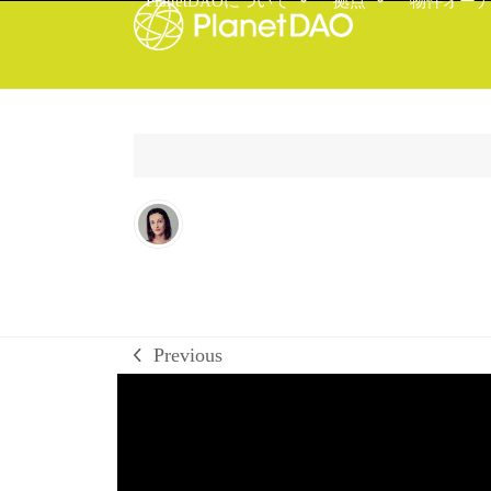
PlanetDAOについて
拠点
物件オー
Skip
to
content
Previous
previous
post: