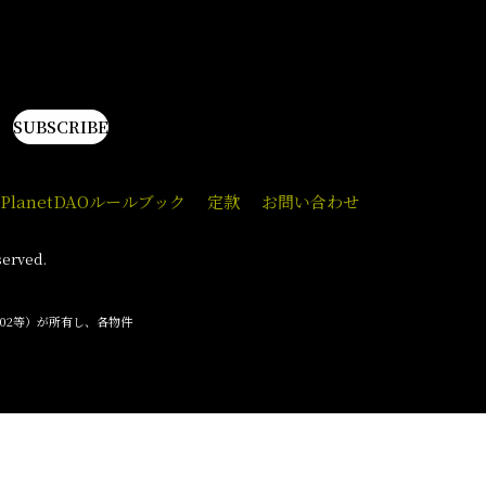
post:
。
SUBSCRIBE
PlanetDAOルールブック
定款
お問い合わせ
served.
O002等）が所有し、各物件