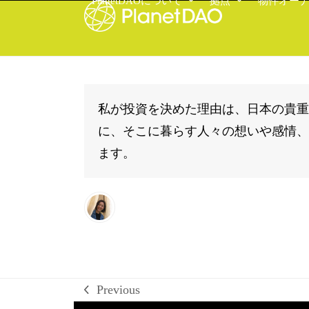
PlanetDAOについて
拠点
物件オー
Skip
to
content
私が投資を決めた理由は、日本の貴重
に、そこに暮らす人々の想いや感情、
ます。
Previous
previous