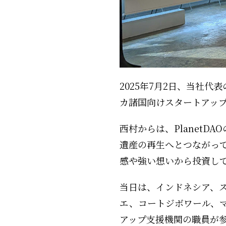
2025年7月2日、当社
カ諸国向けスタートアッ
西村からは、Planet
遺産の再生へとつながっ
感や強い想いから投資して
当日は、インドネシア、
エ、コートジボワール、
アップ支援機関の職員が