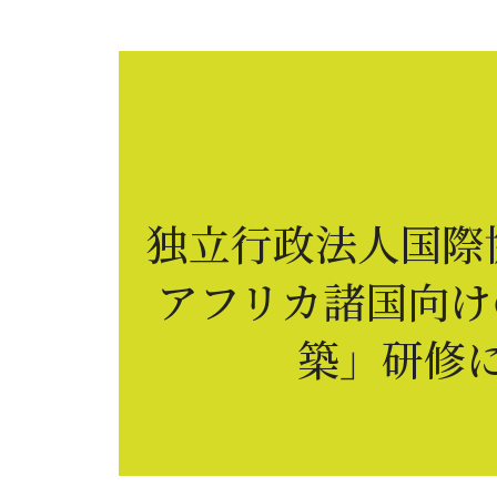
PlanetDAOについて
拠点
物件オー
Skip
to
content
独立行政法人国際
アフリカ諸国向け
築」研修