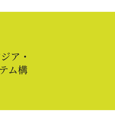
アジア・
テム構