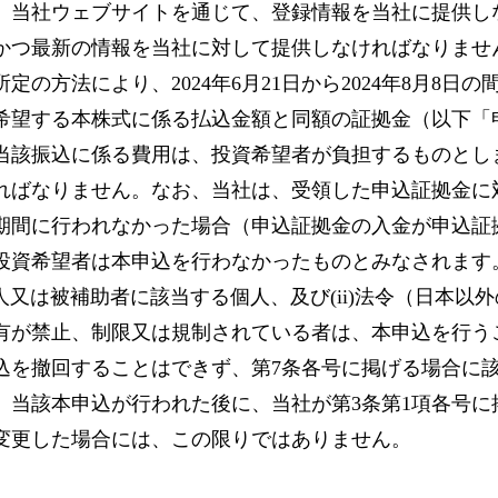
、当社ウェブサイトを通じて、登録情報を当社に提供し
かつ最新の情報を当社に対して提供しなければなりませ
の方法により、2024年6月21日から2024年8月8
希望する本株式に係る払込金額と同額の証拠金（以下「
当該振込に係る費用は、投資希望者が負担するものとし
ればなりません。なお、当社は、受領した申込証拠金に
期間に行われなかった場合（申込証拠金の入金が申込証
投資希望者は本申込を行わなかったものとみなされます
佐人又は被補助者に該当する個人、及び(ii)法令（日本
有が禁止、制限又は規制されている者は、本申込を行う
込を撤回することはできず、第7条各号に掲げる場合に
当該本申込が行われた後に、当社が第3条第1項各号に
変更した場合には、この限りではありません。