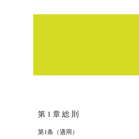
私たちの活動
仕組みについて
物件一覧
Skip
to
content
第 1 章 総 則
第1条（適用）