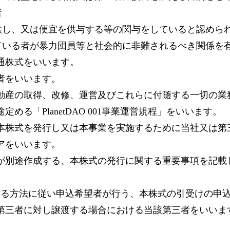
者
供し、又は便宜を供与する等の関与をしていると認めら
ている者が暴力団員等と社会的に非難されるべき関係を
通株式をいいます。
者をいいます。
動産の取得、改修、運営及びこれらに付随する一切の業
る「PlanetDAO 001事業運営規程」をいいます。
本株式を発行し又は本事業を実施するために当社又は第
アをいいます。
途作成する、本株式の発行に関する重要事項を記載した「P
める方法に従い申込希望者が行う、本株式の引受けの申
第三者に対し譲渡する場合における当該第三者をいいま